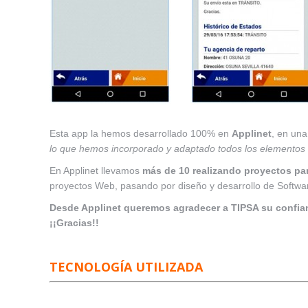
Esta app la hemos desarrollado 100% en
Applinet
, en una
lo que hemos incorporado y adaptado todos los elementos 
En Applinet llevamos
más de 10 realizando proyectos pa
proyectos Web, pasando por diseño y desarrollo de Softwar
Desde Applinet queremos agradecer a TIPSA su confian
¡¡Gracias!!
TECNOLOGÍA UTILIZADA