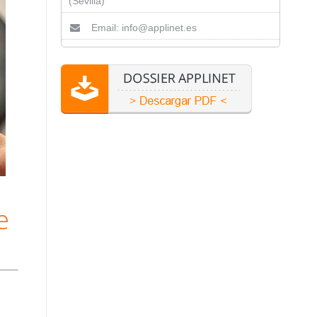
(Sevilla)
Email: info@applinet.es
e