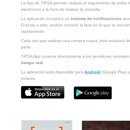
La App de
TIPSA
permite realizar el seguimiento de todos 
electrónico a la hora de realizar la consulta.
La aplicación incorpora un
sistema de notificaciones
que 
Gracias a esto, podrás conocer la fase en la que se encuent
rápidamente.
Cada vez que realices una compra nueva, ésta enlazará dir
parte.
TIPSA App
conecta directamente a los servidores centrales
tiempo real
.
La aplicación está disponible para
Android
(Google Play) y
enlaces: