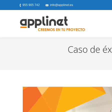
955 905 742
info@applinet.es
Caso de éx
You are here: