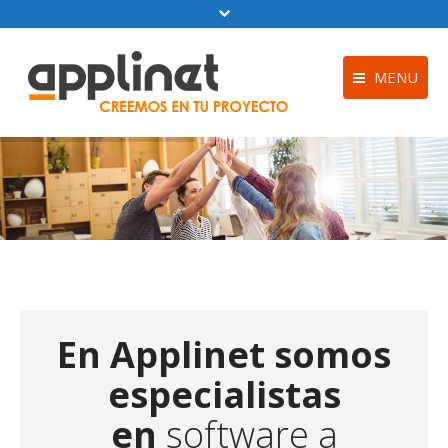
MENU
Diseño web
Inicio
Software a me
Empresa
Hosting y Alo
Servicios
Software de fa
Kit Digital
online
Proyectos
Política de coo
En Applinet somos
Contacto
Aviso Legal
especialistas
Blog
Trabajo como 
en
software a
de Software