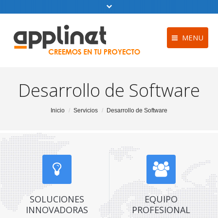
MENU
Diseño web
Inicio
Desarrollo de Software
Software a me
Empresa
Hosting y Alo
Servicios
You are here:
Inicio
Servicios
Desarrollo de Software
Software de fa
Kit Digital
online
Proyectos
Política de coo
Contacto
Aviso Legal
Blog
SOLUCIONES
EQUIPO
Trabajo como 
de Software
INNOVADORAS
PROFESIONAL